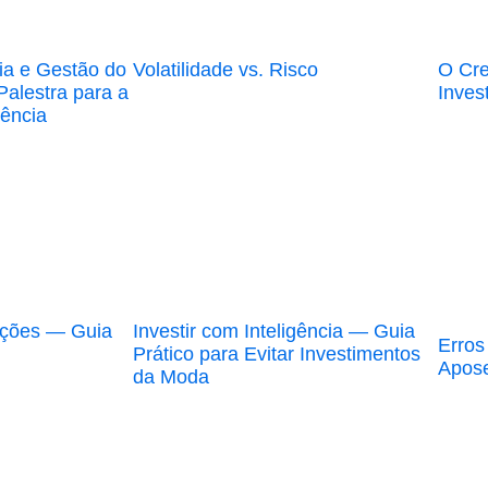
ria e Gestão do
Volatilidade vs. Risco
O Cre
Palestra para a
Inves
dência
Ações — Guia
Investir com Inteligência — Guia
Erros
Prático para Evitar Investimentos
Apose
da Moda