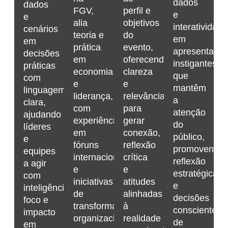
dados
dados
FGV,
perfil e
e
e
alia
objetivos
interatividade
cenários
teoria e
do
em
em
prática
evento,
apresentaçõ
decisões
em
oferecendo
instigantes
práticas
economia
clareza
que
com
e
e
mantêm
linguagem
liderança,
relevância
a
clara,
com
para
atenção
ajudando
experiência
gerar
do
líderes
em
conexão,
público,
e
fóruns
reflexão
promovendo
equipes
internacionais
crítica
reflexão
a agir
e
e
estratégica
com
iniciativas
atitudes
e
inteligência,
de
alinhadas
decisões
foco e
transformação
à
conscientes
impacto
organizacional.
realidade
de
em