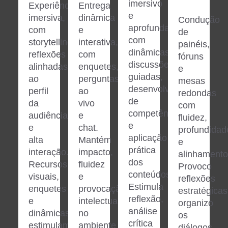
imersivo
Experiência
Entrega
e
imersiva,
dinâmica
Condução
aprofundado,
com
e
de
com
storytelling,
interativa,
painéis,
dinâmicas,
reflexões
com
fóruns
discussões
alinhadas
enquetes,
e
guiadas,
ao
perguntas
mesas
desenvolvimento
perfil
ao
redondas
de
da
vivo
com
competências
audiência
e
fluidez,
e
e
chat.
profundidad
aplicação
alta
Mantém
e
prática
interação.
impacto,
alinhamento
dos
Recursos
fluidez
Provoco
conteúdos.
visuais,
e
reflexões
Estimula
enquetes
provocação
estratégicas
reflexão,
e
intelectual
organizo
análise
dinâmicas
no
os
crítica
estimulam
ambiente
diálogos