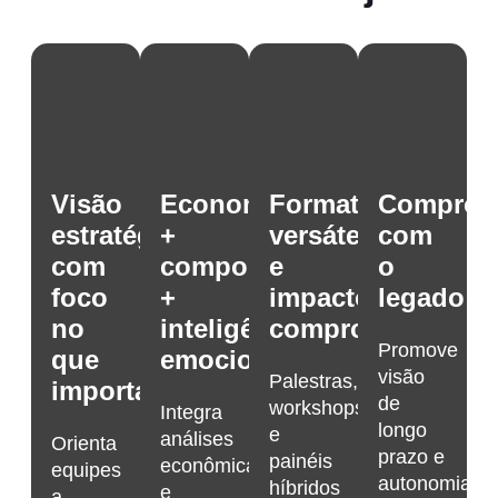
Visão
Economia
Formatos
Comprom
estratégica
+
versáteis
com
com
comportamento
e
o
foco
+
impacto
legado
no
inteligência
comprovado
Promove
que
emocional
visão
Palestras,
importa
de
workshops
Integra
longo
e
análises
Orienta
prazo e
painéis
econômicas
equipes
autonomia
híbridos
e
a