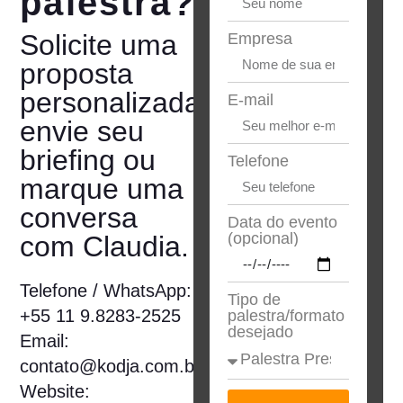
palestra?
Solicite uma
Empresa
proposta
personalizada,
E-mail
envie seu
briefing ou
Telefone
marque uma
conversa
Data do evento
(opcional)
com Claudia.
Telefone / WhatsApp
:
Tipo de
+55 11 9.8283-2525
palestra/formato
desejado
Email
:
contato@kodja.com.br
Website
: