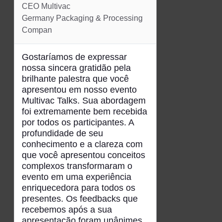
CEO Multivac
Superintendênci
Germany Packaging & Processing
Vendas
Compan
Caixa Vida e Pr
Paulo
Gostaríamos de expressar
nossa sincera gratidão pela
Em nome da e
brilhante palestra que você
agradeço a pa
apresentou em nosso evento
nosso evento.
Multivac Talks. Sua abordagem
contar com a 
foi extremamente bem recebida
com uma pales
por todos os participantes. A
sobre sucessão
profundidade de seu
tributária — 
conhecimento e a clareza com
essencial par
que você apresentou conceitos
planejar o fut
complexos transformaram o
e consciência.
evento em uma experiência
reflexões vali
enriquecedora para todos os
muito bem com
presentes. Os feedbacks que
CVP de apoiar
recebemos após a sua
na construção
apresentação foram unânimes
de seus legado