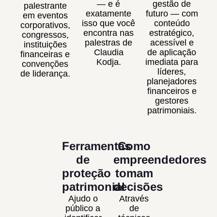
— e é
gestão de
palestrante
exatamente
futuro — com
em eventos
isso que você
conteúdo
corporativos,
encontra nas
estratégico,
congressos,
palestras de
acessível e
instituições
Claudia
de aplicação
financeiras e
Kodja.
imediata para
convenções
líderes,
de liderança.
planejadores
financeiros e
gestores
patrimoniais.
Ferramentas
Como
de
empreendedores
proteção
tomam
patrimonial
decisões
Ajudo o
Através
público a
de