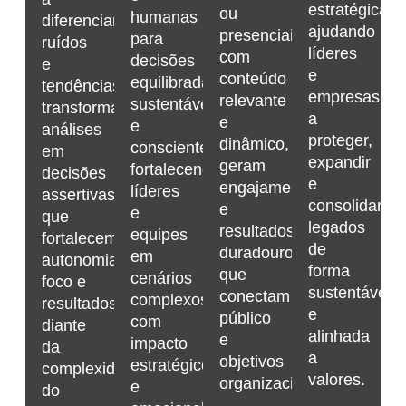
estratégica,
ou
humanas
diferenciar
ajudando
presenciais,
para
ruídos
líderes
com
decisões
e
e
conteúdo
equilibradas,
tendências,
empresas
relevante
sustentáveis
transformando
a
e
e
análises
proteger,
dinâmico,
conscientes,
em
expandir
geram
fortalecendo
decisões
e
engajamento
líderes
assertivas
consolidar
e
e
que
legados
resultados
equipes
fortalecem
de
duradouros
em
autonomia,
forma
que
cenários
foco e
sustentável
conectam
complexos
resultados
e
público
com
diante
alinhada
e
impacto
da
a
objetivos
estratégico
complexidade
valores.
organizacionais.
e
do