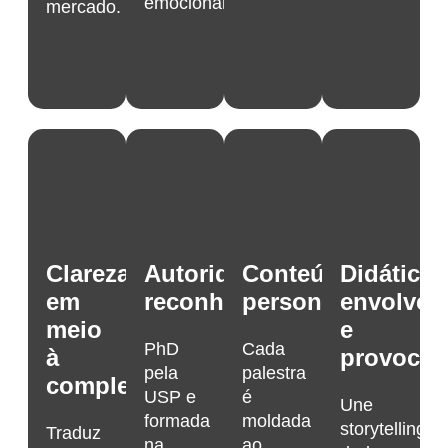
emocional.
mercado.
Clareza
Autoridade
Conteúdo
Didática
em
reconhecida
personalizado
envolven
meio
e
PhD
Cada
à
provocad
pela
palestra
complexidade
USP e
é
Une
formada
moldada
storytelling,
Traduz
na
ao