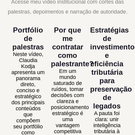
Acesse meu vídeo institucional com cortes das
palestras, depoimentos e narração de autoridade.
Portfólio
Por que
Estratégias
de
me
de
palestras
contratar
investimento
Neste vídeo,
como
e
Claudia
palestrante?
eficiência
Kodja
Em um
tributária
apresenta um
mundo
panorama
para
saturado de
direto,
preservação
ruídos, tomar
conciso e
decisões com
estratégico
de
clareza e
dos principais
legados
posicionamento
conteúdos
estratégico é
A pauta foi
que
uma
clara: unir
compõem
vantagem
inteligência
seu portfólio
competitiva
tributária à
como