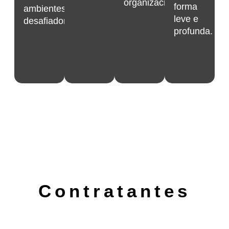
organizacional.
forma
ambientes
leve e
desafiadores.
profunda.
Contratantes