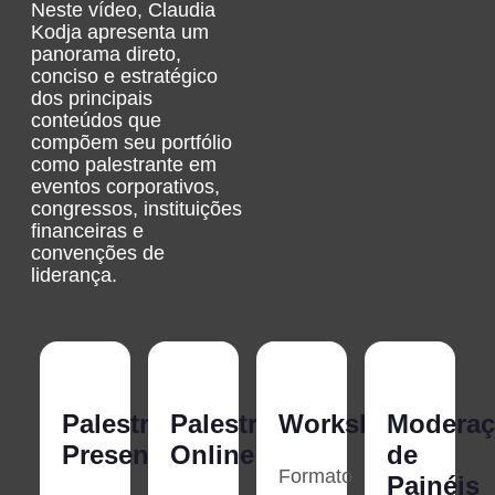
Neste vídeo, Claudia
Kodja apresenta um
panorama direto,
conciso e estratégico
dos principais
conteúdos que
compõem seu portfólio
como palestrante em
eventos corporativos,
congressos, instituições
financeiras e
convenções de
liderança.
Palestra
Palestra
Workshops
Moderaç
Presencial
Online
de
Formato
Painéis