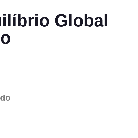
líbrio Global
so
údo