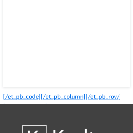
src=”https://www.canva.com/design/DAFesryH20k/
[/et_pb_code][/et_pb_column][/et_pb_row]
embed” allowfullscreen=”allowfullscreen”
[/et_pb_section]
allow=”fullscreen”>