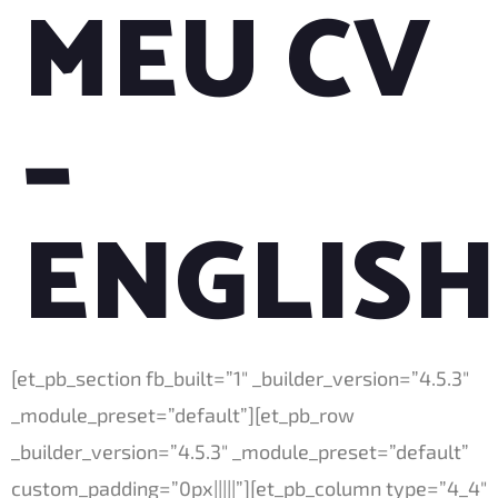
MEU CV
–
ENGLISH
[et_pb_section fb_built=”1″ _builder_version=”4.5.3″
_module_preset=”default”][et_pb_row
_builder_version=”4.5.3″ _module_preset=”default”
custom_padding=”0px|||||”][et_pb_column type=”4_4″